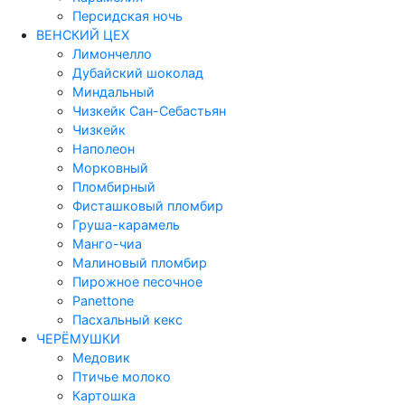
Персидская ночь
ВЕНСКИЙ ЦЕХ
Лимончелло
Дубайский шоколад
Миндальный
Чизкейк Сан-Себастьян
Чизкейк
Наполеон
Морковный
Пломбирный
Фисташковый пломбир
Груша-карамель
Манго-чиа
Малиновый пломбир
Пирожное песочное
Panettone
Пасхальный кекс
ЧЕРЁМУШКИ
Медовик
Птичье молоко
Картошка