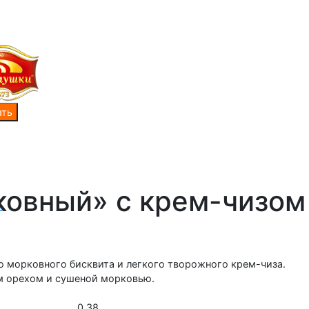
ковный» с крем-чизом
ь
 морковного бисквита и легкого творожного крем-чиза.
м орехом и сушеной морковью.
0,38