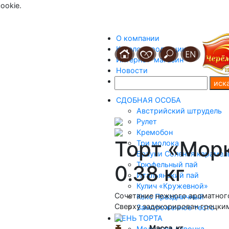
ookie.
О компании
Каталог продукции
Интернет-магазин
Новости
Контакты
СДОБНАЯ ОСОБА
Австрийский штрудель
Рулет
Кремобон
Торт «Мор
Три молока
Брауни Соленая карамел
Трюфельный пай
0.38 кг
Итальянский пай
Кулич «Кружевной»
Сочетание нежного ароматного
Кекс Праздничный
Сверху задекорирован грецки
Замороженное тесто
ДЕНЬ ТОРТА
Масса, кг
Молочная девочка