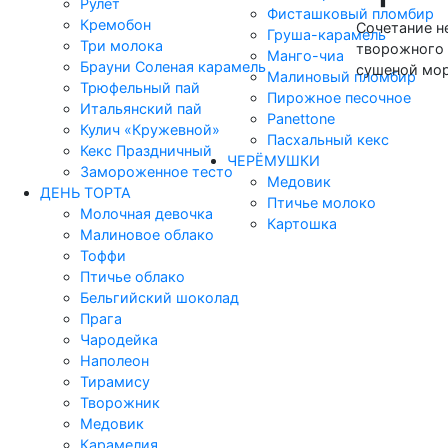
Рулет
Фисташковый пломбир
Кремобон
Сочетание н
Груша-карамель
Три молока
творожного 
Манго-чиа
Брауни Соленая карамель
сушеной мо
Малиновый пломбир
Трюфельный пай
Пирожное песочное
Итальянский пай
Panettone
Кулич «Кружевной»
Пасхальный кекс
Кекс Праздничный
ЧЕРЁМУШКИ
Замороженное тесто
Медовик
ДЕНЬ ТОРТА
Птичье молоко
Молочная девочка
Картошка
Малиновое облако
Тоффи
Птичье облако
Бельгийский шоколад
Прага
Чародейка
Наполеон
Тирамису
Творожник
Медовик
Карамелия