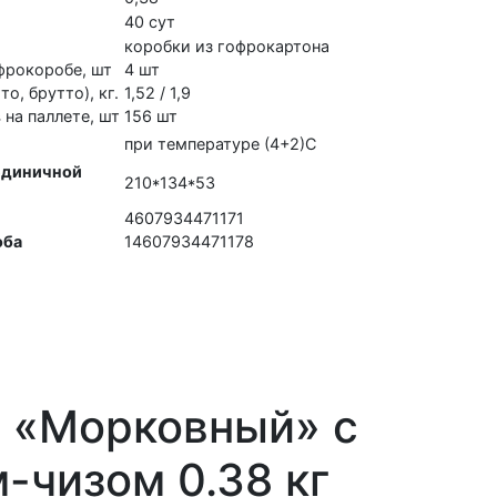
40 сут
коробки из гофрокартона
фрокоробе, шт
4 шт
о, брутто), кг.
1,52 / 1,9
на паллете, шт
156 шт
при температуре (4+2)С
единичной
210*134*53
4607934471171
оба
14607934471178
т «Морковный» с
-чизом 0.38 кг