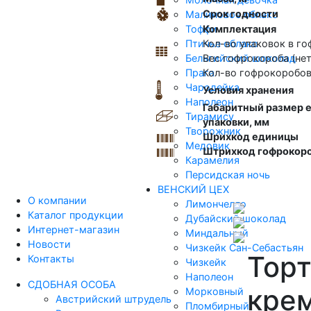
Срок годности
Малиновое облако
Тоффи
Комплектация
Птичье облако
Кол-во упаковок в го
Бельгийский шоколад
Вес гофрокороба (нетт
Прага
Кол-во гофрокоробов 
Чародейка
Условия хранения
Наполеон
Габаритный размер 
Тирамису
упаковки, мм
Творожник
Шрихкод единицы
Медовик
Штрихкод гофрокор
Карамелия
Персидская ночь
ВЕНСКИЙ ЦЕХ
О компании
Лимончелло
Каталог продукции
Дубайский шоколад
Интернет-магазин
Миндальный
Новости
Чизкейк Сан-Себастьян
Тор
Контакты
Чизкейк
Наполеон
СДОБНАЯ ОСОБА
крем
Морковный
Австрийский штрудель
Пломбирный