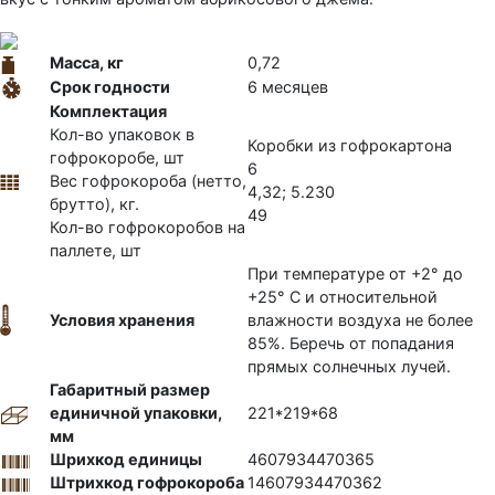
Масса, кг
0,72
Срок годности
6 месяцев
Комплектация
Кол-во упаковок в
Коробки из гофрокартона
гофрокоробе, шт
6
Вес гофрокороба (нетто,
4,32; 5.230
брутто), кг.
49
Кол-во гофрокоробов на
паллете, шт
При температуре от +2° до
+25° C и относительной
Условия хранения
влажности воздуха не более
85%. Беречь от попадания
прямых солнечных лучей.
Габаритный размер
единичной упаковки,
221*219*68
мм
Шрихкод единицы
4607934470365
Штрихкод гофрокороба
14607934470362