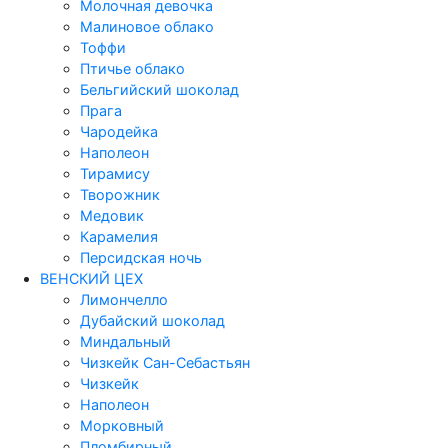
Молочная девочка
Малиновое облако
Тоффи
Птичье облако
Бельгийский шоколад
Прага
Чародейка
Наполеон
Тирамису
Творожник
Медовик
Карамелия
Персидская ночь
ВЕНСКИЙ ЦЕХ
Лимончелло
Дубайский шоколад
Миндальный
Чизкейк Сан-Себастьян
Чизкейк
Наполеон
Морковный
Пломбирный