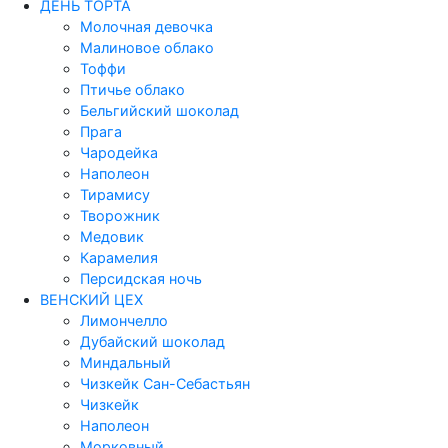
ДЕНЬ ТОРТА
Молочная девочка
Малиновое облако
Тоффи
Птичье облако
Бельгийский шоколад
Прага
Чародейка
Наполеон
Тирамису
Творожник
Медовик
Карамелия
Персидская ночь
ВЕНСКИЙ ЦЕХ
Лимончелло
Дубайский шоколад
Миндальный
Чизкейк Сан-Себастьян
Чизкейк
Наполеон
Морковный