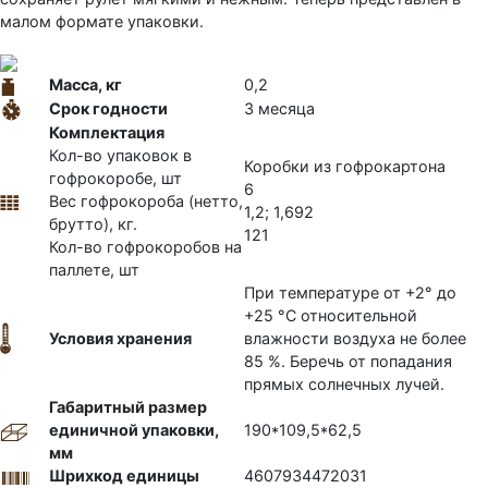
малом формате упаковки.
Масса, кг
0,2
Срок годности
3 месяца
Комплектация
Кол-во упаковок в
Коробки из гофрокартона
гофрокоробе, шт
6
Вес гофрокороба (нетто,
1,2; 1,692
брутто), кг.
121
Кол-во гофрокоробов на
паллете, шт
При температуре от +2° до
+25 °C относительной
Условия хранения
влажности воздуха не более
85 %. Беречь от попадания
прямых солнечных лучей.
Габаритный размер
единичной упаковки,
190*109,5*62,5
мм
Шрихкод единицы
4607934472031