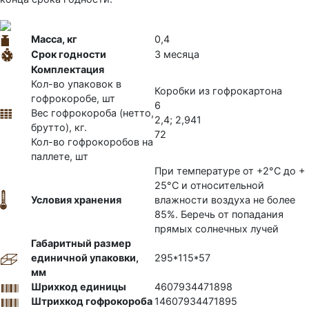
Масса, кг
0,4
Срок годности
3 месяца
Комплектация
Кол-во упаковок в
Коробки из гофрокартона
гофрокоробе, шт
6
Вес гофрокороба (нетто,
2,4; 2,941
брутто), кг.
72
Кол-во гофрокоробов на
паллете, шт
При температуре от +2°С до +
25°С и относительной
Условия хранения
влажности воздуха не более
85%. Беречь от попадания
прямых солнечных лучей
Габаритный размер
единичной упаковки,
295*115*57
мм
Шрихкод единицы
4607934471898
Штрихкод гофрокороба
14607934471895