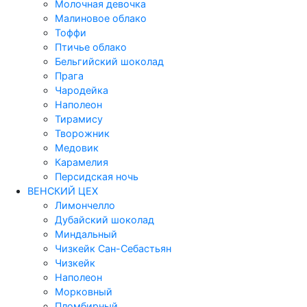
Молочная девочка
Малиновое облако
Тоффи
Птичье облако
Бельгийский шоколад
Прага
Чародейка
Наполеон
Тирамису
Творожник
Медовик
Карамелия
Персидская ночь
ВЕНСКИЙ ЦЕХ
Лимончелло
Дубайский шоколад
Миндальный
Чизкейк Сан-Себастьян
Чизкейк
Наполеон
Морковный
Пломбирный