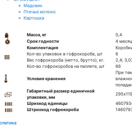
Медовик
Птичье молоко
Картошка
Масса, кг
0,4
Срок годности
4 меся
Комплектация
Коробк
Кол-во упаковок в гофрокоробе, шт
6
Вес гофрокороба (нетто, брутто), кг.
2,4; 3,0
Кол-во гофрокоробов на паллете, шт
66
При тем
Условия хранения
влажнос
попада
Габаритный размер единичной
295х11
упаковки, мм
Шрихкод единицы
460793
Штрихкод гофрокороба
146079
олитика
олитика