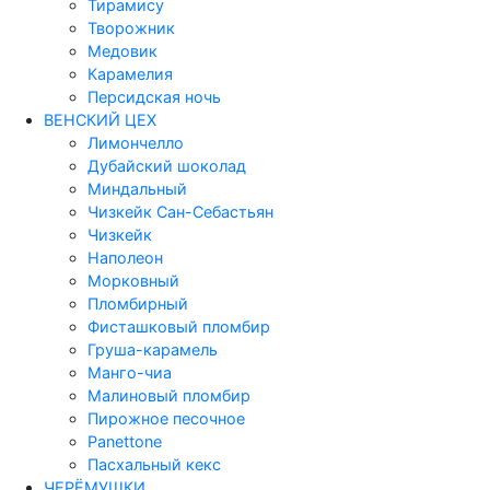
Тирамису
Творожник
Медовик
Карамелия
Персидская ночь
ВЕНСКИЙ ЦЕХ
Лимончелло
Дубайский шоколад
Миндальный
Чизкейк Сан-Себастьян
Чизкейк
Наполеон
Морковный
Пломбирный
Фисташковый пломбир
Груша-карамель
Манго-чиа
Малиновый пломбир
Пирожное песочное
Panettone
Пасхальный кекс
ЧЕРЁМУШКИ