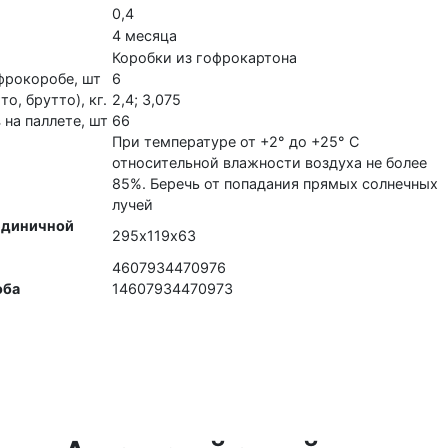
0,4
4 месяца
Коробки из гофрокартона
фрокоробе, шт
6
о, брутто), кг.
2,4; 3,075
на паллете, шт
66
При температуре от +2° до +25° C
относительной влажности воздуха не более
85%. Беречь от попадания прямых солнечных
лучей
единичной
295х119х63
4607934470976
оба
14607934470973