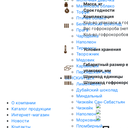
Масса, кг
Малиновое облако
Срок годности
Тоффи
Комплектация
Птичье облако
Кол-во упаковок в го
Бельгийский шоколад
Вес гофрокороба (нетт
Прага
Кол-во гофрокоробов 
Чародейка
Наполеон
Тирамису
Условия хранения
Творожник
Медовик
Габаритный размер 
Карамелия
упаковки, мм
Персидская ночь
Шрихкод единицы
ВЕНСКИЙ ЦЕХ
Штрихкод гофрокор
Лимончелло
Дубайский шоколад
Миндальный
Чизкейк Сан-Себастьян
О компании
Чизкейк
Каталог продукции
Наполеон
Интернет-магазин
Морковный
Новости
Пломбирный
Контакты