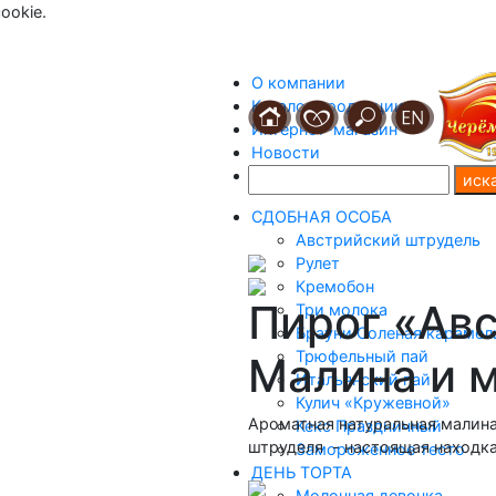
ookie.
О компании
Каталог продукции
Интернет-магазин
Новости
Контакты
СДОБНАЯ ОСОБА
Австрийский штрудель
Рулет
Кремобон
Пирог «Ав
Три молока
Брауни Соленая карамел
Трюфельный пай
Малина и 
Итальянский пай
Кулич «Кружевной»
Ароматная натуральная малина
Кекс Праздничный
штруделя - настоящая находка
Замороженное тесто
ДЕНЬ ТОРТА
Молочная девочка