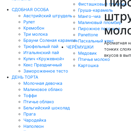
Пир
Фисташковый пломбир
СДОБНАЯ ОСОБА
Груша-карамель
штр
Австрийский штрудель
Манго-чиа
Рулет
Малиновый пломбир
мол
Кремобон
Пирожное песочное
Три молока
Panettone
Брауни Соленая карамель
Пасхальный кекс
Ароматная н
Трюфельный пай
ЧЕРЁМУШКИ
тонких слоя
Итальянский пай
Медовик
вкусов в вып
Кулич «Кружевной»
Птичье молоко
Кекс Праздничный
Картошка
Замороженное тесто
ДЕНЬ ТОРТА
Молочная девочка
Малиновое облако
Тоффи
Птичье облако
Бельгийский шоколад
Прага
Чародейка
Наполеон