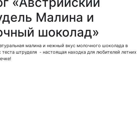
ог «Австрийский
удель Малина и
очный шоколад»
атуральная малина и нежный вкус молочного шоколада в
х теста штруделя - настоящая находка для любителей летних
ечке!