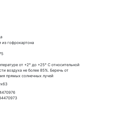
ца
и из гофрокартона
75
пературе от +2° до +25° C относительной
ти воздуха не более 85%. Беречь от
ния прямых солнечных лучей
9х63
4470976
34470973