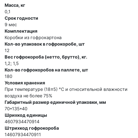
Масса, кг
0,1
Срок годности
9 мес
Комплектация
Коробки из гофрокартона
Кол-во упаковок в гофрокоробе, шт
12
Вес гофрокороба (нетто, брутто), кг.
1,2; 1,5
Кол-во гофрокоробов на паллете, шт
180
Условия хранения
При температуре (18±5) °С и относительной влажности
воздуха не более 75%
Габаритный размер единичной упаковки, мм
70*135*40
Шрихкод единицы
4607934470914
Штрихкод гофрокороба
14607934470911