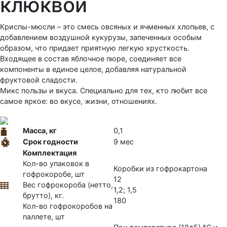
клюквой
Криспы-мюсли – это смесь овсяных и ячменных хлопьев, с
добавлением воздушной кукурузы, запеченных особым
образом, что придает приятную легкую хрусткость.
Входящее в состав яблочное пюре, соединяет все
компоненты в единое целое, добавляя натуральной
фруктовой сладости.
Микс пользы и вкуса. Специально для тех, кто любит все
самое яркое: во вкусе, жизни, отношениях.
Масса, кг
0,1
Срок годности
9 мес
Комплектация
Кол-во упаковок в
Коробки из гофрокартона
гофрокоробе, шт
12
Вес гофрокороба (нетто,
1,2; 1,5
брутто), кг.
180
Кол-во гофрокоробов на
паллете, шт