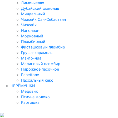
Лимончелло
Дубайский шоколад
Миндальный
Чизкейк Сан-Себастьян
Чизкейк
Наполеон
Морковный
Пломбирный
Фисташковый пломбир
Груша-карамель
Манго-чиа
Малиновый пломбир
Пирожное песочное
Panettone
Пасхальный кекс
ЧЕРЁМУШКИ
Медовик
Птичье молоко
Картошка