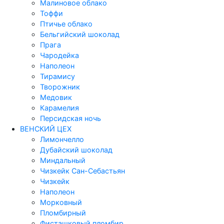
Малиновое облако
Тоффи
Птичье облако
Бельгийский шоколад
Прага
Чародейка
Наполеон
Тирамису
Творожник
Медовик
Карамелия
Персидская ночь
ВЕНСКИЙ ЦЕХ
Лимончелло
Дубайский шоколад
Миндальный
Чизкейк Сан-Себастьян
Чизкейк
Наполеон
Морковный
Пломбирный
Фисташковый пломбир