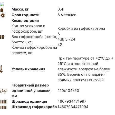
Масса, кг
0,4
Срок годности
6 месяцев
Комплектация
Кол-во упаковок в
Коробки из гофрокартона
гофрокоробе, шт
6
Вес гофрокороба (нетто,
4,8; 5,724
брутто), кг.
42
Кол-во гофрокоробов на
паллете, шт
При температуре от +2°С до +
25°С и относительной
Условия хранения
влажности воздуха не более
85%. Беречь от попадания
прямых солнечных лучей
Габаритный размер
единичной упаковки,
210х134х53
мм
Шрихкод единицы
4607934471997
Штрихкод гофрокороба
14607934471994