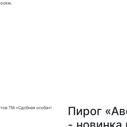
ookie.
Пирог «Ав
- новинка